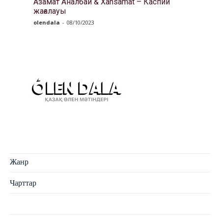
Азамат Аналбай & Xansamat – Каспий
жағалауы
olendala
-
08/10/2023
Жанр
Чарттар